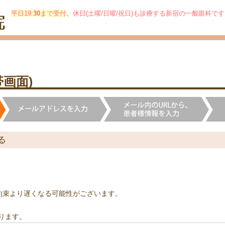
平日19:
30
まで受付
、
休日(土曜/日曜/祝日)も診療する新宿の一般眼科で
画面)
る
約束より遅くなる可能性がございます。
ります。